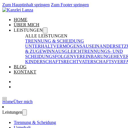
Zum Hauptinhalt springen
Zum Footer springen
HOME
ÜBER MICH
LEISTUNGEN
ALLE LEISTUNGEN
TRENNUNG & SCHEIDUNG
UNTERHALT
VERMÖGENSAUSEINANDERSETZ
& ZUGEWINNAUSGLEICH
TRENNUNGS- UND
SCHEIDUNGSFOLGENVEREINBARUNG
EHEVE
KINDERSCHAFTSRECHT
VATERSCHAFTSVERF
BLOG
KONTAKT
Home
Über mich
Leistungen
Trennung & Scheidung
Unterhalt