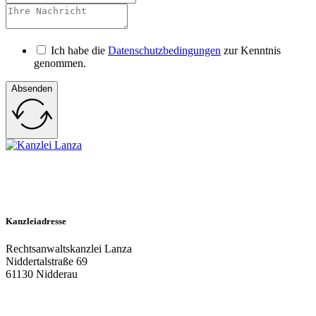
Ich habe die
Datenschutzbedingungen
zur Kenntnis
genommen.
Absenden
0151 – 65198435
info@kanzlei-lanza.de
Kanzleiadresse
Rechtsanwaltskanzlei Lanza
Niddertalstraße 69
61130 Nidderau
06187 – 2003470