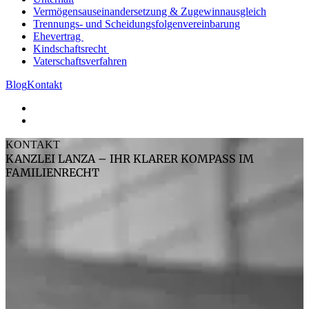
Vermögensauseinandersetzung & Zugewinnausgleich
Trennungs- und Scheidungsfolgenvereinbarung
Ehevertrag
Kindschaftsrecht
Vaterschaftsverfahren
Blog
Kontakt
KONTAKT
KANZLEI LANZA – IHR KLARER KOMPASS IM
FAMILIENRECHT